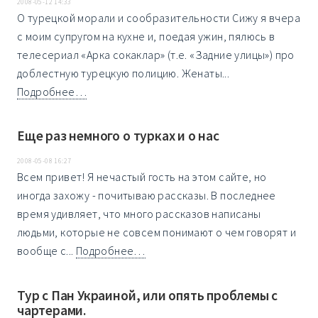
2008-05-12 14:33
О турецкой морали и сообразительности Сижу я вчера
с моим супругом на кухне и, поедая ужин, пялюсь в
телесериал «Арка сокаклар» (т.е. «Задние улицы») про
доблестную турецкую полицию. Женаты...
Подробнее…
Еще раз немного о турках и о нас
2008-05-08 16:27
Всем привет! Я нечастый гость на этом сайте, но
иногда захожу - почитываю рассказы. В последнее
время удивляет, что много рассказов написаны
людьми, которые не совсем понимают о чем говорят и
вообще с...
Подробнее…
Тур с Пан Украиной, или опять проблемы с
чартерами.