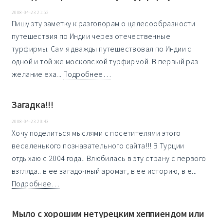
2008-04-23 21:52
Пишу эту заметку к разговорам о целесообразности
путешествия по Индии через отечественные
турфирмы. Сам я дважды путешествовал по Индии с
одной и той же московской турфирмой. В первый раз
желание еха...
Подробнее…
Загадка!!!
2008-04-23 20:43
Хочу поделиться мыслями с посетителями этого
веселенького познавательного сайта!!! В Турции
отдыхаю с 2004 года.. Влюбилась в эту страну с первого
взгляда.. в ее загадочный аромат, в ее историю, в е...
Подробнее…
Мыло с хорошим нетурецким хеппиендом или