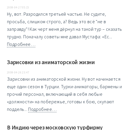
2008-04-27 05:15
Ну, вот. Разродился третьей частью. Не судите,
просьба, слишком строго, а? Ведь это всё "не в
заправду"! Как черт меня дёрнул на такой тур – сказать
трудно. Поначалу советы мне давал Мустафа: «Ес...
Подробнее…
Зарисовки из аниматорской жизни
2008-04-26 23:47
Зарисовки из аниматорской жизни. Ну вот начинается
еще один сезон в Турции. Турки-аниматоры, бармены и
прочий персонал, включающий в себя любые
«должности» на побережье, готовы к бою, скупают
поддель...
Подробнее…
В Индию через московскую турфирму