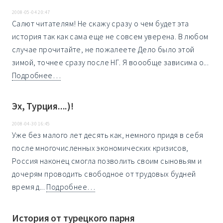
2008-05-04 20:47
Салют читателям! Не скажу сразу о чем будет эта
история так как сама еще не совсем уверена. В любом
случае прочитайте, не пожалеете Дело было этой
зимой, точнее сразу после НГ. Я воообще зависима о...
Подробнее…
Эх, Турция....)!
2008-04-30 16:45
Уже без малого лет десять как, немного придя в себя
после многочисленных экономических кризисов,
Россия наконец смогла позволить своим сыновьям и
дочерям проводить свободное от трудовых будней
время д...
Подробнее…
История от турецкого парня