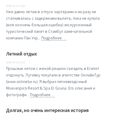
2008-05-07 14:02
Уже давно летаю в отпуск чартерами и ни разу не
сталкивалась с задержками вылета, пока не купила
(моя ооочень большая ошибка) экскурсионный
туристический пакет в Стамбул замечательной
компании Пан Укр...
Подробнее…
Летний отдых
2008-05-05 20:22
Прошлым летом с женой решили съездить в Египет
отдохнуть. Путевку покупали в агентстве ОнлайнТур
(www.onlinetur.ru). Я выбрал пятизвездочный
Moevenpick Resort & Spa El Gouna. Его описания и
фотографи...
Подробнее…
Долгая, но очень интересная история