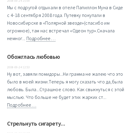
2008-09-24 15:09
Мы с подругой отдыхали в отеле Папиллон Муна в Сиде
с 4-18 сентября 2008 года. Путевку покупали в
Новосибирске в «Полярной звезде»(спасибо им
огромное), там нас встречал «Одеон тур».Сначала
немног...
Подробнее…
Обожглась любовью
2008-09-24 12:53
Ну вот, завяли помидоры...Ни грамма не жалею что это
было в моей жизни.Теперь я могу сказать что да,была
любовь. Была...Страшное слово. Как свыкнуться с этой
мыслью. Что больше не будет этих жарких ст...
Подробнее…
Стрельнуть сигарету...