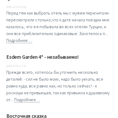
2008-10-04 19:25
Перед тем как выбрать отель мы с мужем перечитали-
пересмотрели столько,что к дате начала поездки мне
казалось, что я я побывала во всех отелях Турции, и
они все приблизительно одинаковые. Захотелось п...
Подробнее…
Esdem Garden 4* - незабываемо!
2008-10-03 17:15
Прежде всего, хотелось бы уточнить несколько
деталей: - сил не было моих, надо было уехать, все
равно куда, все равно как, но только сейчас! - к
роскоши не привыкшая, так как привыкла к душевному
от...
Подробнее…
Восточная сказка