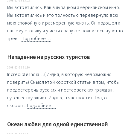
2008-12-23 13:02
Мы встретились. Как в дурацком американском кино.
Мы встретились и это полностью перевернуло всю
мою спокойную и размеренную жизнь. Он подошел к
нашему столику и у меня сразу же появилось чувство
трев...
Подробнее…
Нападение на русских туристов
2008-12-22 21:30
Incredible India…( Индия, в которую невозможно
поверить) Смысл этой короткой статьи в том, чтобы
предостеречь русских и постсоветских граждан,
путешествующих в Индию, в частности в Гоа, от
скороп...
Подробнее…
Океан любви для одной единственной