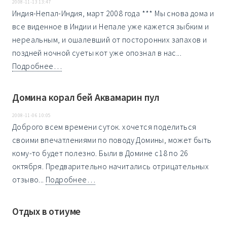
2008-11-13 13:47
Индия-Непал-Индия, март 2008 года *** Мы снова дома и
все виденное в Индии и Непале уже кажется зыбким и
нереальным, и ошалевший от посторонних запахов и
поздней ночной суеты кот уже опознал в нас...
Подробнее…
Домина корал бей Аквамарин пул
2008-11-06 10:05
Доброго всем времени суток. хочется поделиться
своими впечатлениями по поводу Домины, может быть
кому-то будет полезно. Были в Домине с18 по 26
октября. Предварительно начитались отрицательных
отзыво...
Подробнее…
Отдых в отиуме