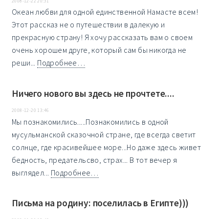
2008-12-22 20:31
Океан любви для одной единственной Намасте всем!
Этот рассказ не о путешествии в далекую и
прекрасную страну! Я хочу рассказать вам о своем
очень хорошем друге, который сам бы никогда не
реши...
Подробнее…
Ничего нового вы здесь не прочтете....
2008-12-20 13:46
Мы познакомились.....Познакомились в одной
мусульманской сказочной стране, где всегда светит
солнце, где красивейшее море...Но даже здесь живет
бедность, предательсво, страх... В тот вечер я
выглядел...
Подробнее…
Письма на родину: поселилась в Египте)))