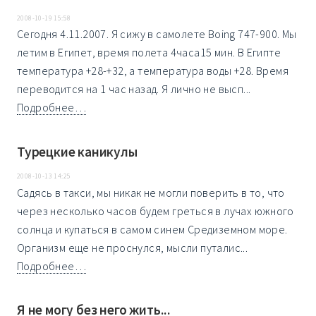
2008-10-19 15:58
Сегодня 4.11.2007. Я сижу в самолете Boing 747-900. Мы
летим в Египет, время полета 4часа15 мин. В Египте
температура +28-+32, а температура воды +28. Время
переводится на 1 час назад. Я лично не высп...
Подробнее…
Турецкие каникулы
2008-10-13 14:25
Садясь в такси, мы никак не могли поверить в то, что
через несколько часов будем греться в лучах южного
солнца и купаться в самом синем Средиземном море.
Организм еще не проснулся, мысли путалис...
Подробнее…
Я не могу без него жить...