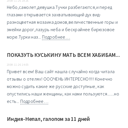
2008-11-26 18:26
Небо,самолет,девушка.Тучки разбегаются,и перед
глазами открывается захватывающий дух вид-
разноцветная мозаика домов,величественные горы и
змейки дорог,лазурь неба и бескрайнее бирюзовое
море.Турки наз...
Подробнее…
ПОКАЗУТЬ КУСЬКИНУ МАТЬ ВСЕМ ХАБИБАМ...
2008-11-26 14:05
Привет всем! Ваш сайт нашла случайно когда читала
отзывы о отелях! ОООЧЕНЬ ИНТЕРЕСНО!!!! Конечно
можно судить какие же русские доступные, как
опустились наши женщины, как нами пользуются.......но
есть...
Подробнее…
Индия-Непал, галопом за 11 дней