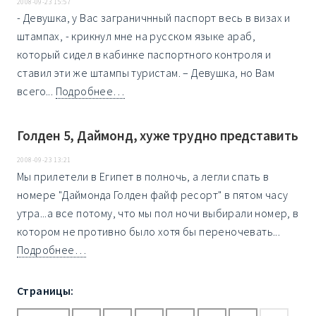
2008-09-23 15:57
- Девушка, у Вас заграничнный паспорт весь в визах и
штампах, - крикнул мне на русском языке араб,
который сидел в кабинке паспортного контроля и
ставил эти же штампы туристам. – Девушка, но Вам
всего...
Подробнее…
Голден 5, Даймонд, хуже трудно представить
2008-09-23 13:21
Мы прилетели в Египет в полночь, а легли спать в
номере "Даймонда Голден файф ресорт" в пятом часу
утра...а все потому, что мы пол ночи выбирали номер, в
котором не противно было хотя бы переночевать...
Подробнее…
Страницы: