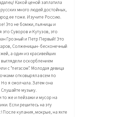
адалец! Какой ценой заплатила
 русских много людей достойных,
арод ее тоже. Изучите Россию.
е! Это не бомжи, пьяницы и
я это Суворов и Кутузов, это
ван Грозный и Петр Первый! Это
харов, Солженицын- бесконечный
жей, а один из красивейших
не выглядели оскорблением
или с "пегасом". Молодая девица
точками отковыряла всем по
. Но я смолчала. Затем она
. Слушайте музыку.
и то же и пейзажи и мусор на
ики. Если решитесь на эту
! После купания, мокрые, на яхте