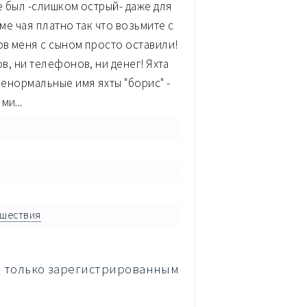
те был -слишком острый- даже для
оме чая платно так что возьмите с
ов меня с сыном просто оставили!
ов, ни телефонов, ни денег! Яхта
ненормальные имя яхты "борис" -
ми...
ешествия
а только зарегистрированным