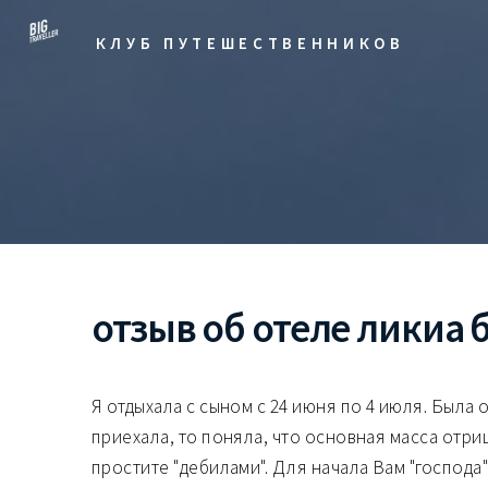
КЛУБ ПУТЕШЕСТВЕННИКОВ
отзыв об отеле ликиа 
Я отдыхала с сыном с 24 июня по 4 июля. Была 
приехала, то поняла, что основная масса отри
простите "дебилами". Для начала Вам "господа