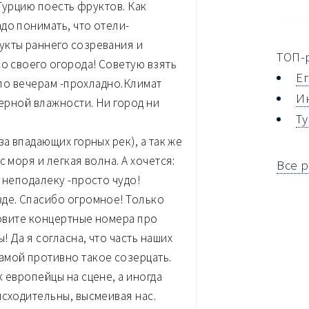
 Турцию поесть фруктов. Как
до понимать, что отели-
укты раннего созревания и
ТОП-
о своего огорода! Советую взять
Е
)по вечерам -прохладно.Климат
И
мерной влажности. Ни город ни
Т
а впадающих горных рек), а так же
 моря и легкая волна. А хочется:
Все 
 неподалеку -просто чудо!
зде. Спасибо огромное! Только
товите концертные номера про
 Да я согласна, что часть наших
амой противно такое созерцать.
 европейцы на сцене, а иногда
исходительны, высмеивая нас.