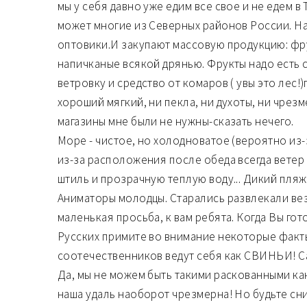
мы у себя давно уже едим все свое и не едем в
может многие из Северных районов России. На
оптовики.И закупают массовую продукцию: фр
напичканые всякой дрянью. Фрукты надо есть с
ветровку и средство от комаров ( увы это лес!
хороший мягкий, ни пекла, ни духоты, ни чрез
магазины мне были не нужны-сказать нечего.
Море - чистое, но холодноватое (вероятно из-з
из-за расположения после обеда всегда ветер с
штиль и прозрачную теплую воду... Дикий пляж
Аниматоры молодцы. Старались развлекали ве
маленькая просьба, к вам ребята. Когда Вы го
Русских примите во внимание некоторые факты!
соотечественников ведут себя как СВИНЬИ! С
Да, мы не можем быть такими раскованными как
наша удаль наоборот чрезмерна! Но будьте сн