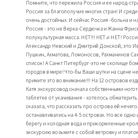
Помните, что пережила Россия и ее народ-стр
Россия за благополучие многих стран! И среди
очень достойных. И сейчас Россия -больна и н
Россия - это не Верка-Сердючка и Жанна Фриск
полукультурная масса. НЕТ!!! НЕТ и НЕТ! Росси
Александр Невский и Дмитрий Донской, это И
Пушкин, Ахматова, Ломоносов, Рахманинов Са
список! А Санкт Питербург-это не скопище бом
городов в мире! Что-бы Ваши шутки на сцене 
примите это во внимание!!! На 12 островов езд
Катя экскурсовод сначала собственными ного
таблетке от укачивания - хотелось обматерить
сказала, что рассказать про острова ей нечего
останавливались на 4-5 островах. Но все одно 
берегу и холодная вода и прикормленные крол
экскурсию возьмите с собой ветровку и платок