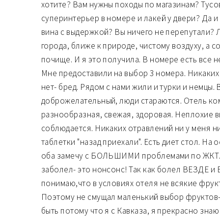
хотите? Вам нужны походы по магазинам? Тусов
суперинтерьер в номере и лакей у двери? Да и
вина с выдержкой? Вы ничего не перепутали? 
города, ближе к природе, чистому воздуху, а 
почище. И я это получила. В номере есть все
Мне предоставили на выбор 3 номера. Никаких
нет- бред. Рядом с нами жили и турки и немцы.
доброжелательный, люди стараются. Отель ком
разнообразная, свежая, здоровая. Неплохие в
соблюдается. Никаких отравлений ни у меня ни 
таблетки "назад приехали". Есть диет стол. На 
оба замечу с БОЛЬШИМИ проблемами по ЖКТ.
заболел- это нонсонс! Так как болел ВЕЗДЕ и
понимаю,что в условиях отеля не всякие фру
Поэтому не смущал маленький выбор фруктов-
быть потому что я с Кавказа, я прекрасно знаю