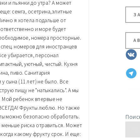
ки и пьянки до утра? А может
 еще: семга, осетрина,элитные
З
Лично я хотела подальше от
соответственно и море будет
 необходимое, номера просторные.
А
 спец. номеров для иностранцев
 Все убирается, персонал
пактный, уютный, чистый. Кухня
ина, пиво. Санитария
у сына (11 лет) не было. Все
острую пищу не "натыкались". А мы
 Мой ребенок впервые не
 ВСЕГДА! Фрукты люблю. Но также
Поиск
кты можно безопасно обработать.
 меньше риска отравиться. Может
 когда какому фрукту срок. И еще: