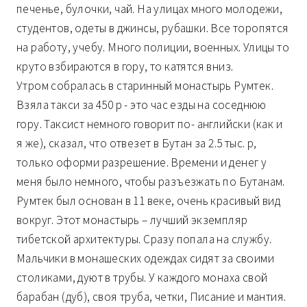
печенье, булочки, чай. На улицах много молодежи,
студентов, одеты в джинсы, рубашки. Все торопятся
на работу, учебу. Много полиции, военных. Улицы то
круто взбираются в гору, то катятся вниз.
Утром собралась в старинный монастырь Румтек.
Взяла такси за 450 р - это час езды на соседнюю
гору. Таксист немного говорит по- английски (как и
я же), сказал, что отвезет в Бутан за 2.5 тыс. р,
только оформи разрешение. Времени и денег у
меня было немного, чтобы разъезжать по Бутанам.
Румтек был основан в 11 веке, очень красивый вид
вокруг. Этот монастырь – лучший экземпляр
тибетской архитектуры. Сразу попала на службу.
Мальчики в монашеских одеждах сидят за своими
столиками, дуют в трубы. У каждого монаха свой
барабан (дуб), своя труба, четки, Писание и мантия.