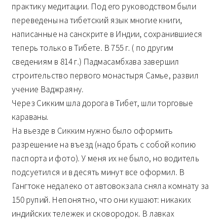
практику медитации. Под его руководством были
переведены на тибетский язык многие книги,
написанные на санскрите в Индии, сохранившиеся
теперь только в Тибете. В 755 г. ( по другим
сведениям в 814 г.) Падмасамбхава завершил
строительство первого монастыря Самье, развил
учение Ваджраяну.
Через Сикким шла дорога в Тибет, шли торговые
караваны.
На вьезде в Сикким нужно было оформить
разрешение на въезд (надо брать с собой копию
паспорта и фото). У меня их не было, но водитель
подсуетился и в десять минут все оформил. В
Гангтоке недалеко от автовокзала сняла комнату за
150 рупий. Непонятно, что они кушают: никаких
индийских тележек и сковородок. В лавках