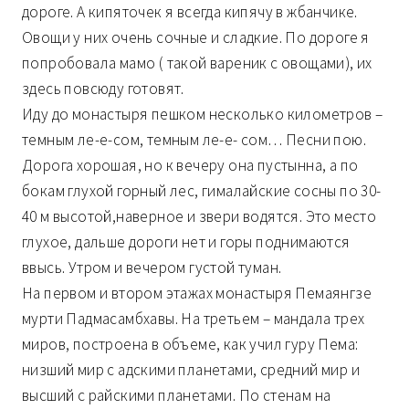
дороге. А кипяточек я всегда кипячу в жбанчике.
Овощи у них очень сочные и сладкие. По дороге я
попробовала мамо ( такой вареник с овощами), их
здесь повсюду готовят.
Иду до монастыря пешком несколько километров –
темным ле-е-сом, темным ле-е- сом… Песни пою.
Дорога хорошая, но к вечеру она пустынна, а по
бокам глухой горный лес, гималайские сосны по 30-
40 м высотой,наверное и звери водятся. Это место
глухое, дальше дороги нет и горы поднимаются
ввысь. Утром и вечером густой туман.
На первом и втором этажах монастыря Пемаянгзе
мурти Падмасамбхавы. На третьем – мандала трех
миров, построена в объеме, как учил гуру Пема:
низший мир с адскими планетами, средний мир и
высший с райскими планетами. По стенам на