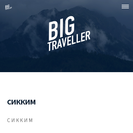
сикким
С И К К И М