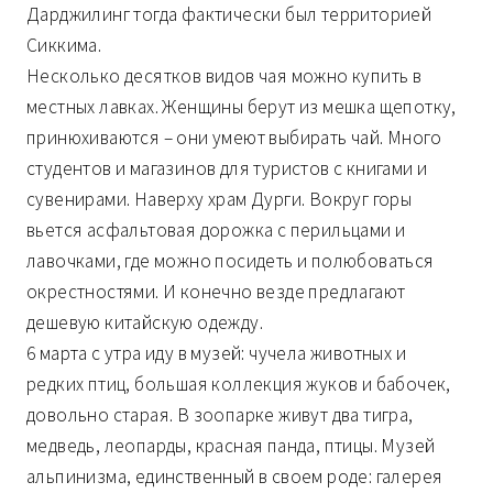
Дарджилинг тогда фактически был территорией
Сиккима.
Несколько десятков видов чая можно купить в
местных лавках. Женщины берут из мешка щепотку,
принюхиваются – они умеют выбирать чай. Много
студентов и магазинов для туристов с книгами и
сувенирами. Наверху храм Дурги. Вокруг горы
вьется асфальтовая дорожка с перильцами и
лавочками, где можно посидеть и полюбоваться
окрестностями. И конечно везде предлагают
дешевую китайскую одежду.
6 марта с утра иду в музей: чучела животных и
редких птиц, большая коллекция жуков и бабочек,
довольно старая. В зоопарке живут два тигра,
медведь, леопарды, красная панда, птицы. Музей
альпинизма, единственный в своем роде: галерея