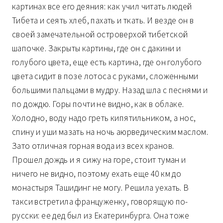
картинах все его деяния: как учил читать людей
Тибета и сеять хлеб, пахать и ткать. И везде он в
своей замечательной островерхой тибетской
шапочке. Закрыты картины, где он с дакини и
голубого цвета, еще есть картина, где он голубого
цвета сидит в позе лотоса с руками, сложенными
большими пальцами в мудру. Назад шла с песнями и
по дождю. Горы почти не видно, как в облаке.
Холодно, воду надо греть кипятильником, а нос,
спину и уши мазать на ночь аюрведическим маслом.
Зато отличная горная вода из всех кранов.
Прошел дождь и я сижу на горе, стоит туман и
ничего не видно, поэтому ехать еще 40 км до
монастыря Ташидинг не могу. Решила уехать. В
такси встретила француженку, говорящую по-
русски: ее дед был из Екатеринбурга. Она тоже