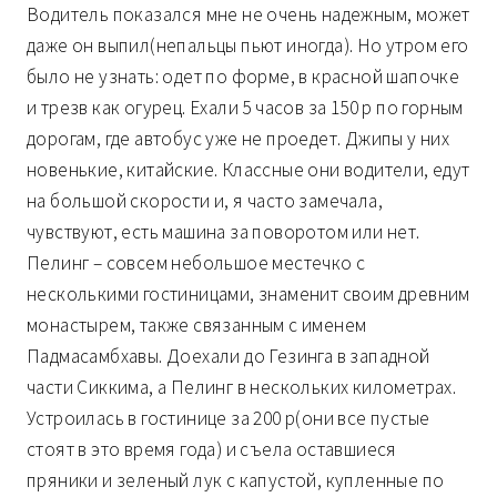
Водитель показался мне не очень надежным, может
даже он выпил(непальцы пьют иногда). Но утром его
было не узнать: одет по форме, в красной шапочке
и трезв как огурец. Ехали 5 часов за 150 р по горным
дорогам, где автобус уже не проедет. Джипы у них
новенькие, китайские. Классные они водители, едут
на большой скорости и, я часто замечала,
чувствуют, есть машина за поворотом или нет.
Пелинг – совсем небольшое местечко с
несколькими гостиницами, знаменит своим древним
монастырем, также связанным с именем
Падмасамбхавы. Доехали до Гезинга в западной
части Сиккима, а Пелинг в нескольких километрах.
Устроилась в гостинице за 200 р(они все пустые
стоят в это время года) и съела оставшиеся
пряники и зеленый лук с капустой, купленные по