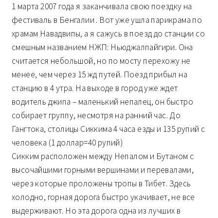
1 марта 2007 года я заканчивала свою поездку на
фестиваль в Бенгалии . Вот уже ушла парикрама по
храмам Навадвипы, а я сажусь в поезд до станции со
смешным названием НЖП: Ньюджалпайгири. Она
считается небольшой, но по мосту перехожу не
менее, чем через 15 жд путей. Поезд прибыл на
станцию в 4 утра. На выходе в город уже ждет
водитель джипа – маленький непалец, он быстро
собирает группу, несмотря на ранний час. До
Гангтока, столицы Сиккима 4 часа езды и 135 рупий с
человека (1 доллар=40 рупий)
Сикким расположен между Непалом и Бутаном с
высочайшими горными вершинами и перевалами,
через которые проложены тропы в Тибет. Здесь
холодно, горная дорога быстро укачивает, не все
выдерживают. Но эта дорога одна из лучших в