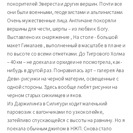
покорителей Эвереста и других вершин. Почти все
они были военными, геодезистами и альпинистами.
Очень мужественные лица. Англичане покоряли
вершины для чести, шерпы – из любви к Богу.
Выставлено их снаряжение , На столе - большой
макет Гималаев , выполненный в масштабе в плане и
по высоте со всеми отметками. До Тигрового Холма
– 40 км – не доехала и орхидеи не посмотрела, как-
нибудь в другой раз. Понравилась арт – галерея Ава
Деви- рисунки на черной материи, освещенные с
одной стороны. Здесь вообще любят рисунки на
черном старых сиккимцев и яков.
Из Даржилинга в Силигури ходит маленький
паровозик с вагончиками по узкоколейке,
затейливо спускающейся с высоты на равнину. Но я
поехала обычным джипом в НЖП. Снова стало