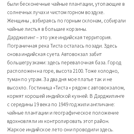
были бесконечные чайные плантации, утопающие в
солнечных лучах и чистом горном воздухе.
Женщины , взбираясь по горным склонам, собирали
чайные листья в большие корзины.
Дарджилинг – это уже индийская территория.
Пограничная река Тиста осталась позади. Здесь
снова индийская суета. Автовокзал забит
большегрузками: здесь перевалочная база. Город
расположен на горе, высота 2100. Тоже холодно,
туман по утрам. За два дня мое платье так и не
высохло. Гостиница «Тиста « рядом с автовокзалом,
кормят хорошей индийской кухней. В Дарджилинге
с середины 19 века по 1949 год жили англичане:
чайные плантации и географическое положение
вдохновляли их контролировать этот район.
Жаркое индийское лето они проводили здесь.