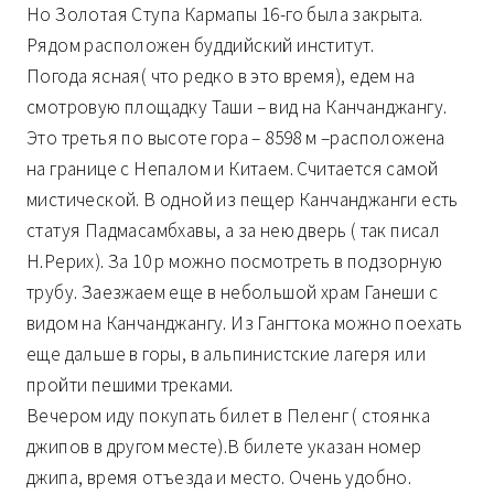
Но Золотая Ступа Кармапы 16-го была закрыта.
Рядом расположен буддийский институт.
Погода ясная( что редко в это время), едем на
смотровую площадку Таши – вид на Канчанджангу.
Это третья по высоте гора – 8598 м –расположена
на границе с Непалом и Китаем. Считается самой
мистической. В одной из пещер Канчанджанги есть
статуя Падмасамбхавы, а за нею дверь ( так писал
Н.Рерих). За 10 р можно посмотреть в подзорную
трубу. Заезжаем еще в небольшой храм Ганеши с
видом на Канчанджангу. Из Гангтока можно поехать
еще дальше в горы, в альпинистские лагеря или
пройти пешими треками.
Вечером иду покупать билет в Пеленг ( стоянка
джипов в другом месте).В билете указан номер
джипа, время отъезда и место. Очень удобно.