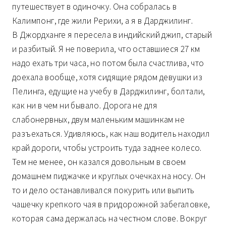
путешествует в одиночку. Она собралась в
Калимпонг, где жили Рерихи, а я в Дарджилинг.
В Джордханге я пересела в индийский джип, старый
и разбитый. Я не поверила, что оставшиеся 27 км
надо ехать три часа, но потом была счастлива, что
доехала вообще, хотя сидящие рядом девушки из
Пелинга, едущие на учебу в Дарджилинг, болтали,
как ни в чем ни бывало. Дорога не для
слабонервных, двум маленьким машинкам не
разъехаться. Удивляюсь, как наш водитель находил
край дороги, чтобы устроить туда заднее колесо.
Тем не менее, он казался довольным в своем
домашнем пиджачке и круглых очечках на носу. Он
то и дело останавливался покурить или выпить
чашечку крепкого чая в придорожной забегаловке,
которая сама держалась на честном слове. Вокруг