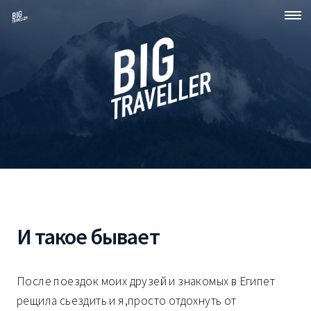
И такое бывает
После поездок моих друзей и знакомых в Египет
рещила сьездить и я,просто отдохнуть от