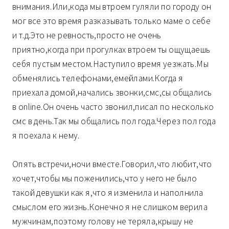
внимания.Или,кода мы втроем гуляли по городу он
мог все это время разказывать только маме о себе
и т.д.Это не ревность,просто не очень
приятно,когда при прогулках втроем ты ощущаешь
себя пустым местом.Наступило время уезжать.Мы
обменялись телефонами,емейлами.Когда я
приехала домой,начались звонки,смс,сы общались
в online.Он очень часто звонил,писал по несколько
смс в день.Так мы общались пол года.Через пол года
я поехала к нему.
Опять встречи,ночи вместе.Говорил,что любит,что
хочет,чтобы мы поженились,что у него не было
такой девушки как я,что я изменила и наполнила
смыслом его жизнь.Конечно я не слишком верила
мужчинам,поэтому голову не теряла,крышу не