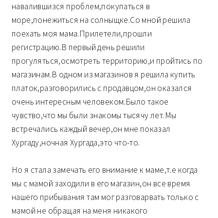
навалившизся проблем,покупаться в
море,понежиться на солныщке.Со мной решила
поехать моя мама.Прилетели,прошли
регистрацию.В первый день решили
прогуляться,осмотреть территорию,и пройтись по
магазинам.В одном из магазинов я решила купить
платок,разговорились с продавцом,он оказался
очень интересным человеком.Было такое
чувство,что мы были знакомы тысячу лет.Мы
встречались каждый вечер,он мне показал
Хургаду,ночная Хургада,это что-то.
Но я стала замечать его внимание к маме,т.е когда
мы с мамой заходили в его магазин,он все время
нашего прибывания там мог разговарвать только с
мамой не обращая на меня никакого