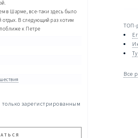
ой.
ем в Шарме, все-таки здесь было
 отдых. В следующий раз хотим
ТОП-
 поближе к Петре
Е
И
Т
Все 
ешествия
а только зарегистрированным
ВАТЬСЯ