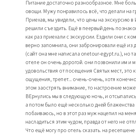
Питание достаточно разнообразное. Мне боль
овощи. Мужу понравилось всё, что делали на г
Приехав, мы увидели, что цены на экскурсию в
решили съездить. Ещё в пеервый день познако
как раз приехали с экскурсии. Ездили они с ко
верно запомнила, они забронировали ещё из д
(сайт она мне написала onetour-egypt.ru.), но т
отеле он очень дорогой. они позвонили им и 
удовольствия от посещения Святых мест, это 
ощущения, трепет... очень-очень, хотя конечно
этом заострять внимание, то настроение может
ВЕрнулись мы в следующую ночь, и отсыпались 
а потом было ещё несколько дней блаженства 
побаиваюсь, но в этот раз муж нацепил на меня
насладиться этим чудом, правда от него не отп
Что ещё могу про отель сказать. на ресепшене