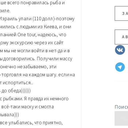
ше всего понравилась рыба и
риле.
З
 Израиль упали (110 долл)-поэтому
мились с людьми из Киева, и они
мпанией One tour, надеюсь, что
А
ому экскурсию через их сайт
ам мы не могли войти в нет-да и в
мы договорились. Получили массу
конечно незабываемо, эти
 торговля на каждом шагу. если на
 испортиться..
до обеда))))))
с рыбками. Я правда их немного
Поиск
 всё-таки маску и смогла
лывала)))
 все улыбались, что приятно,