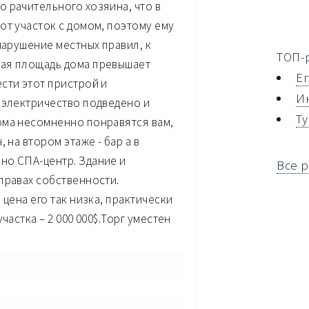
 рачительного хозяина, что в
от участок с домом, поэтому ему
нарушение местных правил, к
ТОП-
щая площадь дома превышает
Е
сти этот пристрой и
И
 электричество подведено и
Т
ома несомненно понравятся вам,
 на втором этаже - бар а в
но СПА-центр. Здание и
Все 
правах собственности.
цена его так низка, практически
частка – 2 000 000$.Торг уместен