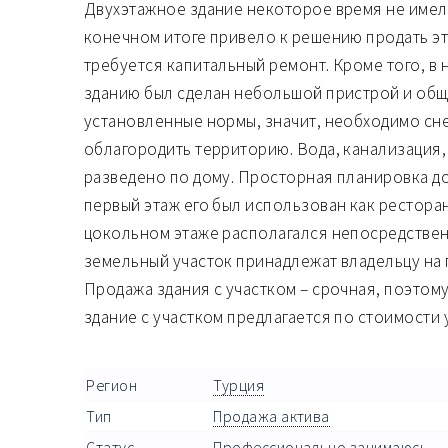
Двухэтажное здание некоторое время не имело
конечном итоге привело к решению продать эт
требуется капитальный ремонт. Кроме того, в 
зданию был сделан небольшой пристрой и об
установленные нормы, значит, необходимо сне
облагородить территорию. Вода, канализация,
разведено по дому. Просторная планировка д
первый этаж его был использован как ресторан,
цокольном этаже располагался непосредствен
земельный участок принадлежат владельцу на 
Продажа здания с участком – срочная, поэтому 
здание с участком предлагается по стоимости у
Регион
Турция
Тип
Продажа актива
Статус
Профессионально занимаюсь