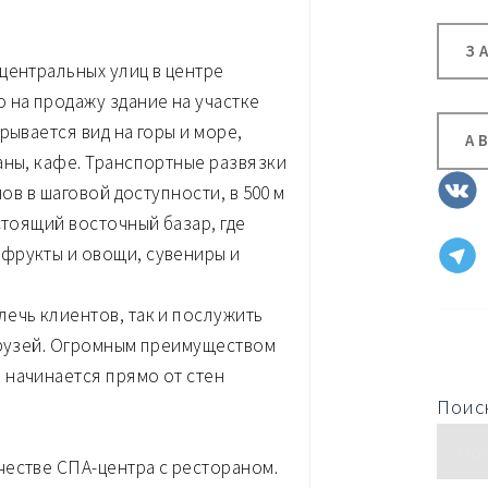
З
центральных улиц в центре
 на продажу здание на участке
рывается вид на горы и море,
А
аны, кафе. Транспортные развязки
нов в шаговой доступности, в 500 м
стоящий восточный базар, где
фрукты и овощи, сувениры и
ечь клиентов, так и послужить
друзей. Огромным преимуществом
 начинается прямо от стен
Поиск
честве СПА-центра с рестораном.