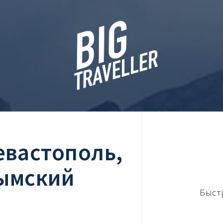
евастополь,
рымский
Быст