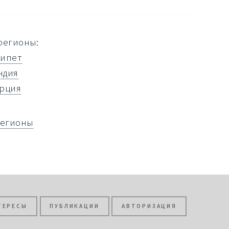
регионы:
гипет
ндия
урция
регионы
ТЕРЕСЫ
ПУБЛИКАЦИИ
АВТОРИЗАЦИЯ