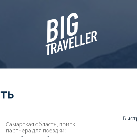
ть
Быст
Самарская область, поиск
партнера для поездки: