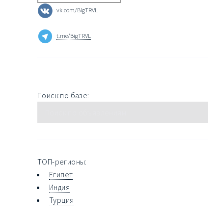
vk.com/BigTRVL
t.me/BigTRVL
Поиск по базе:
ТОП-регионы:
Египет
Индия
Турция